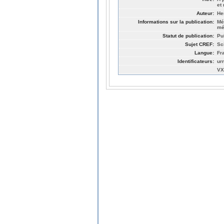
et
Auteur:
He
Informations sur la publication:
Mé
mé
Statut de publication:
Pu
Sujet CREF:
Sc
Langue:
Fr
Identificateurs:
ur
VX