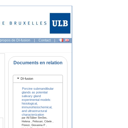
propos de DI-fusion
|
Contact
|
Documents en relation
DI-fusion
Porcine submandibular
glands as potential
salivary gland
experimental models:
histological,
immunohistochemical,
and ultrastructural
characterization
par Ab’Sáber Simões,
Helena , Pelissari, Cibele ,
Florezi, Giovanna P ,