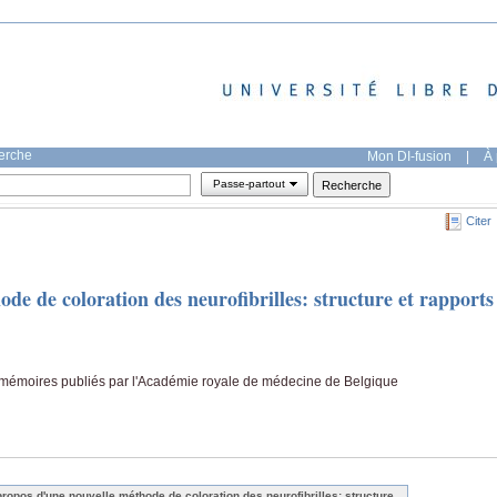
herche
Mon DI-fusion
|
À 
Passe-partout
Citer
de de coloration des neurofibrilles: structure et rapports
mémoires publiés par l'Académie royale de médecine de Belgique
propos d'une nouvelle méthode de coloration des neurofibrilles: structure