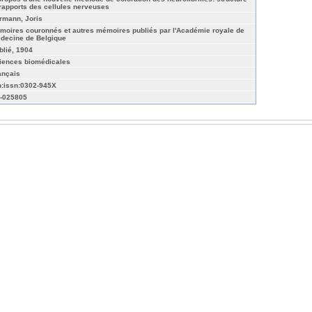
 rapports des cellules nerveuses
rmann, Joris
moires couronnés et autres mémoires publiés par l'Académie royale de
decine de Belgique
blié, 1904
iences biomédicales
ançais
n:issn:0302-945X
-025805