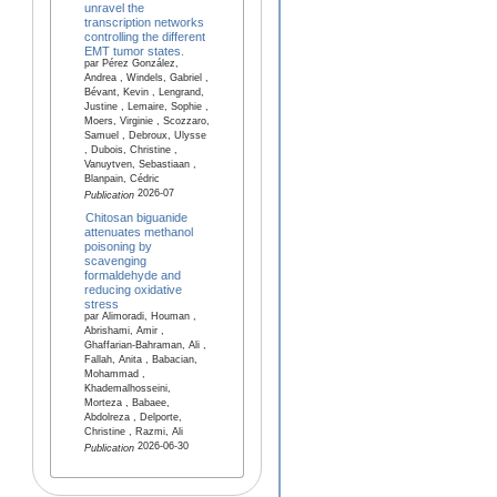
unravel the
transcription networks
controlling the different
EMT tumor states.
par Pérez González,
Andrea , Windels, Gabriel ,
Bévant, Kevin , Lengrand,
Justine , Lemaire, Sophie ,
Moers, Virginie , Scozzaro,
Samuel , Debroux, Ulysse
, Dubois, Christine ,
Vanuytven, Sebastiaan ,
Blanpain, Cédric
2026-07
Publication
Chitosan biguanide
attenuates methanol
poisoning by
scavenging
formaldehyde and
reducing oxidative
stress
par Alimoradi, Houman ,
Abrishami, Amir ,
Ghaffarian-Bahraman, Ali ,
Fallah, Anita , Babacian,
Mohammad ,
Khademalhosseini,
Morteza , Babaee,
Abdolreza , Delporte,
Christine , Razmi, Ali
2026-06-30
Publication