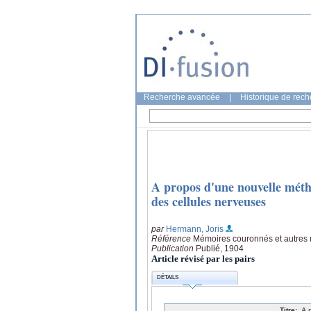
Recherche avancée
|
Historique de rec
A propos d'une nouvelle métho
des cellules nerveuses
par
Hermann, Joris
Référence
Mémoires couronnés et autres 
Publication
Publié, 1904
Article révisé par les pairs
DÉTAILS
Titre:
A 