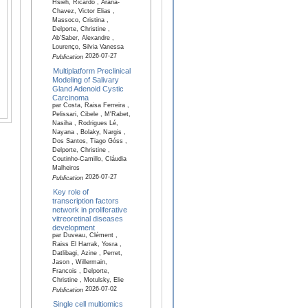
Hsieh, Ricardo , Arana-
Chavez, Victor Elias ,
Massoco, Cristina ,
Delporte, Christine ,
Ab’Saber, Alexandre ,
Lourenço, Silvia Vanessa
2026-07-27
Publication
Multiplatform Preclinical
Modeling of Salivary
Gland Adenoid Cystic
Carcinoma
par Costa, Raisa Ferreira ,
Pelissari, Cibele , M'Rabet,
Nasiha , Rodrigues Lé,
Nayana , Bolaky, Nargis ,
Dos Santos, Tiago Góss ,
Delporte, Christine ,
Coutinho-Camillo, Cláudia
Malheiros
2026-07-27
Publication
Key role of
transcription factors
network in proliferative
vitreoretinal diseases
development
par Duveau, Clément ,
Raiss El Harrak, Yosra ,
Datlibagi, Azine , Perret,
Jason , Willermain,
Francois , Delporte,
Christine , Motulsky, Elie
2026-07-02
Publication
Single cell multiomics