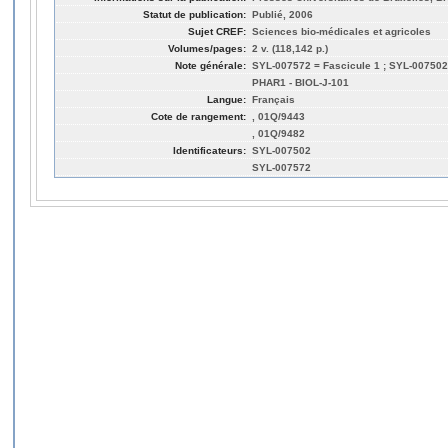
Statut de publication:
Publié, 2006
Sujet CREF:
Sciences bio-médicales et agricoles
Volumes/pages:
2 v. (118,142 p.)
Note générale:
SYL-007572 = Fascicule 1 ; SYL-007502
PHAR1 - BIOL-J-101
Langue:
Français
Cote de rangement:
, 01Q/9443
, 01Q/9482
Identificateurs:
SYL-007502
SYL-007572