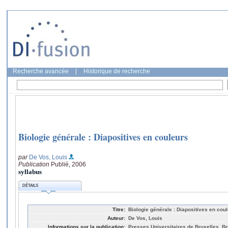
Recherche avancée
|
Historique de recherche
Biologie générale : Diapositives en couleurs
par
De Vos, Louis
Publication
Publié, 2006
syllabus
DÉTAILS
Titre:
Biologie générale : Diapositives en cou
Auteur:
De Vos, Louis
Informations sur la publication:
Presses Universitaires de Bruxelles, Br