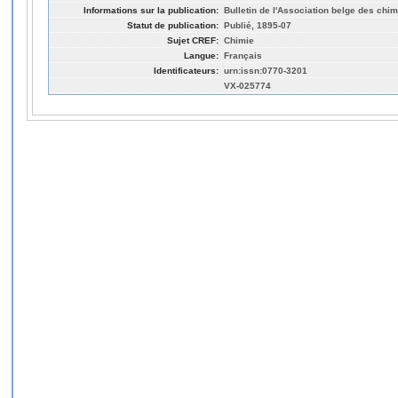
Informations sur la publication:
Bulletin de l'Association belge des chimi
Statut de publication:
Publié, 1895-07
Sujet CREF:
Chimie
Langue:
Français
Identificateurs:
urn:issn:0770-3201
VX-025774