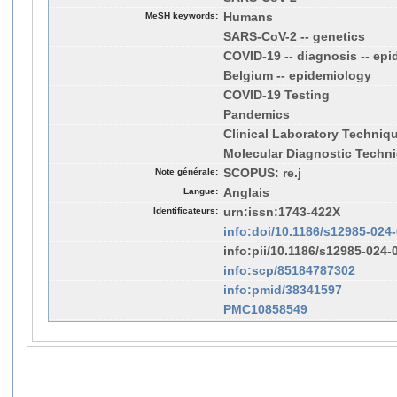
MeSH keywords:
Humans
SARS-CoV-2 -- genetics
COVID-19 -- diagnosis -- ep
Belgium -- epidemiology
COVID-19 Testing
Pandemics
Clinical Laboratory Techniq
Molecular Diagnostic Techn
Note générale:
SCOPUS: re.j
Langue:
Anglais
Identificateurs:
urn:issn:1743-422X
info:doi/10.1186/s12985-024
info:pii/10.1186/s12985-024-
info:scp/85184787302
info:pmid/38341597
PMC10858549