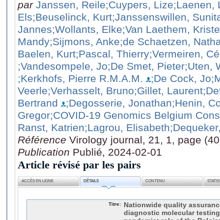
par
Janssen, Reile
;Cuypers, Lize
;Laenen, 
Els
;Beuselinck, Kurt
;Janssenswillen, Sunit
Jannes
;Wollants, Elke
;Van Laethem, Kriste
Mandy
;Sijmons, Anke
;de Schaetzen, Natha
Baelen, Kurt
;Pascal, Thierry
;Vermeiren, Cé
;Vandesompele, Jo
;De Smet, Pieter
;Uten, 
;Kerkhofs, Pierre R.M.A.M.
;De Cock, Jo
;
Veerle
;Verhasselt, Bruno
;Gillet, Laurent
;De
Bertrand
;Degosserie, Jonathan
;Henin, Co
Gregor
;COVID-19 Genomics Belgium Conso
Ranst, Katrien
;Lagrou, Elisabeth
;Dequeker
Référence
Virology journal, 21, 1, page (40
Publication
Publié, 2024-02-01
Article révisé par les pairs
ACCÈS EN LIGNE
DÉTAILS
CONTENU
STATI
Titre:
Nationwide quality assuranc
diagnostic molecular testin