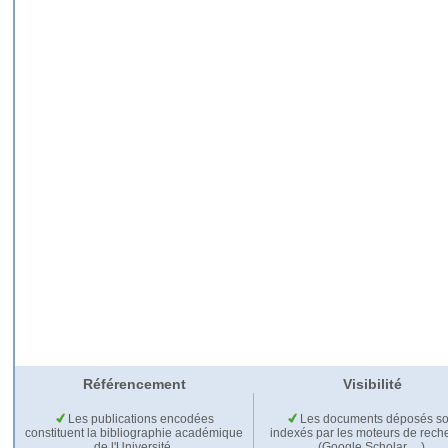
Référencement
Visibilité
Les publications encodées
Les documents déposés so
constituent la bibliographie académique
indexés par les moteurs de rech
de l'Université.
(Google Scholar,…).