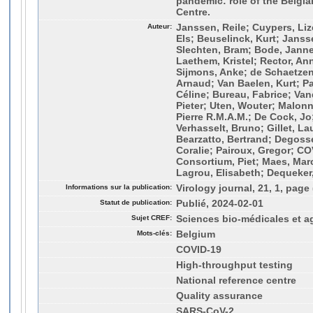
pandemic: role of the Belgia
Centre.
Auteur:
Janssen, Reile; Cuypers, Liz
Els; Beuselinck, Kurt; Janss
Slechten, Bram; Bode, Janne
Laethem, Kristel; Rector, A
Sijmons, Anke; de Schaetzen
Arnaud; Van Baelen, Kurt; Pa
Céline; Bureau, Fabrice; Va
Pieter; Uten, Wouter; Malon
Pierre R.M.A.M.; De Cock, Jo
Verhasselt, Bruno; Gillet, La
Bearzatto, Bertrand; Degoss
Coralie; Pairoux, Gregor; 
Consortium, Piet; Maes, Marc
Lagrou, Elisabeth; Dequeker
Informations sur la publication:
Virology journal, 21, 1, page 
Statut de publication:
Publié, 2024-02-01
Sujet CREF:
Sciences bio-médicales et a
Mots-clés:
Belgium
COVID-19
High-throughput testing
National reference centre
Quality assurance
SARS-CoV-2