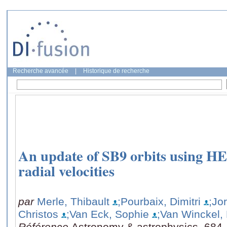
Recherche avancée
|
Historique de recherche
An update of SB9 orbits using
radial velocities
par
Merle, Thibault
;Pourbaix, Dimitri
;Jo
Christos
;Van Eck, Sophie
;Van Winckel,
Référence
Astronomy & astrophysics, 684,