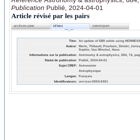
Publication
Publié, 2024-04-01
Article révisé par les pairs
ACCÈS EN LIGNE
DÉTAILS
STATISTIQUES
Titre:
An update of SB9 orbits using HERMES/M
Auteur:
Merle, Thibault; Pourbaix, Dimitri; Joris
Sophie; Van Winckel, Hans
Informations sur la publication:
Astronomy & astrophysics, 684, 74, pag
Statut de publication:
Publié, 2024-04-01
Sujet CREF:
Astronomie
Astrophysique
Langue:
Français
Identificateurs:
urn:issn:0004-6361