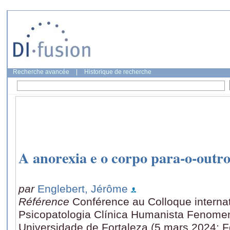
Recherche avancée
|
Historique de recherche
A anorexia e o corpo para-o-outr
par
Englebert, Jérôme
Référence
Conférence au Colloque internat
Psicopatologia Clínica Humanista Fenom
Universidade de Fortaleza (5 mars 2024: Fo