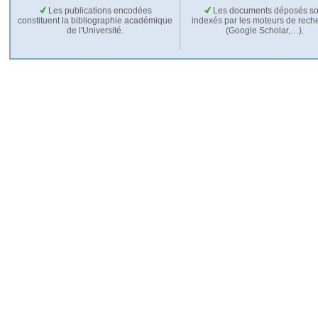
Les publications encodées
Les documents déposés so
constituent la bibliographie académique
indexés par les moteurs de rech
de l'Université.
(Google Scholar,…).