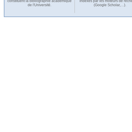
constituent la bibliographie académique
indexés par les moteurs de rech
de l'Université.
(Google Scholar,…).