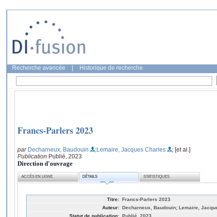
Recherche avancée
|
Historique de recherche
Francs-Parlers 2023
par
Decharneux, Baudouin
;Lemaire, Jacques Charles
; [et al.]
Publication
Publié, 2023
Direction d'ouvrage
ACCÈS EN LIGNE
DÉTAILS
STATISTIQUES
Titre:
Francs-Parlers 2023
Auteur:
Decharneux, Baudouin; Lemaire, Jacques
Statut de publication:
Publié, 2023