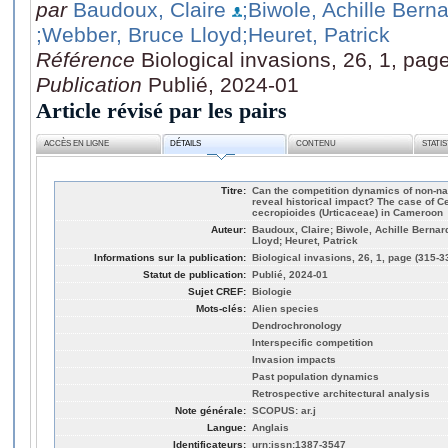
par
Baudoux, Claire
;Biwole, Achille Bern
;Webber, Bruce Lloyd
;Heuret, Patrick
Référence
Biological invasions, 26, 1, pag
Publication
Publié, 2024-01
Article révisé par les pairs
ACCÈS EN LIGNE
DÉTAILS
CONTENU
STATI
Titre:
Can the competition dynamics of non-na
reveal historical impact? The case of 
cecropioides (Urticaceae) in Cameroon
Auteur:
Baudoux, Claire; Biwole, Achille Bernard
Lloyd; Heuret, Patrick
Informations sur la publication:
Biological invasions, 26, 1, page (315-3
Statut de publication:
Publié, 2024-01
Sujet CREF:
Biologie
Mots-clés:
Alien species
Dendrochronology
Interspecific competition
Invasion impacts
Past population dynamics
Retrospective architectural analysis
Note générale:
SCOPUS: ar.j
Langue:
Anglais
Identificateurs:
urn:issn:1387-3547