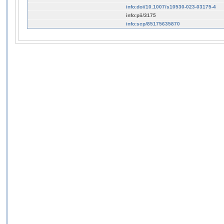
info:doi/10.1007/s10530-023-03175-4
info:pii/3175
info:scp/85175635870