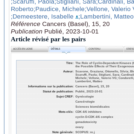
;Scaruffi, Paola
;Stigliani, Sara
;Cardinali, B
Roberto
;Paudice, Michele
;Vellone, Valerio
;Demeestere, Isabelle
;Lambertini, Matteo
Référence
Cancers (Basel), 15, 20
Publication
Publié, 2023-10-01
Article révisé par les pairs
ACCÈS EN LIGNE
DÉTAILS
CONTENU
STATI
Titre:
The Role of Cyclin-Dependent Kinases (
the Possible Effects of Their Exogenous 
Auteur:
Scavone, Graziana; Ottonello, Silvia; B
Scaruffi, Paola; Stigliani, Sara; Cardina
Michele; Vellone, Valerio VG; Condorelli
Lambertini, Matteo
Informations sur la publication:
Cancers (Basel), 15, 20
Statut de publication:
Publié, 2023-10-01
Sujet CREF:
Gynécologie
Cancérologie
Sciences biomédicales
Mots-clés:
CDK 4/6 inhibitors
cyclin D-CDK 4/6 complex
gonadotoxicity
ovary
Note générale:
SCOPUS: re.j