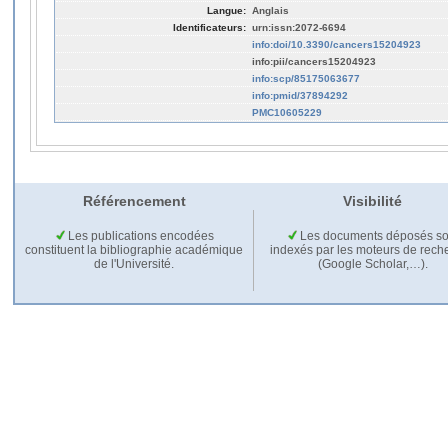
Langue:
Anglais
Identificateurs:
urn:issn:2072-6694
info:doi/10.3390/cancers15204923
info:pii/cancers15204923
info:scp/85175063677
info:pmid/37894292
PMC10605229
Référencement
Visibilité
Les publications encodées
Les documents déposés so
constituent la bibliographie académique
indexés par les moteurs de rech
de l'Université.
(Google Scholar,…).