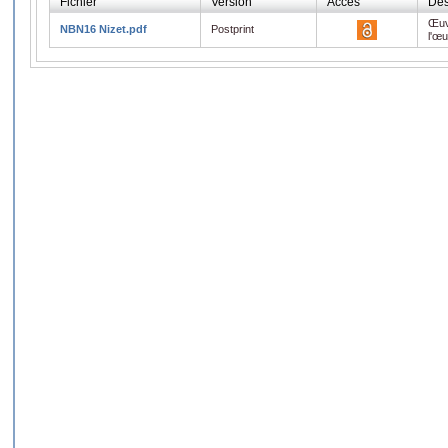
Fichier
Version
Accès
Des
Œuv
NBN16 Nizet.pdf
Postprint
l'œ