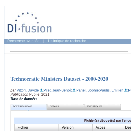
Recherche avancée
|
Historique de recherche
Technocratic Ministers Dataset - 2000-2020
par
Vittori, Davide
;Pilet, Jean-Benoît
;Panel, Sophie
;Paulis, Emilien
;P
Publication
Publié, 2021
Base de données
ACCÈS EN LIGNE
DÉTAILS
STATISTIQUES
Fichier(s) déposé(s) par l'enc
Fichier
Version
Accès
Des