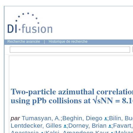
Recherche avancée
|
Historique de recherche
Two-particle azimuthal correlatio
using pPb collisions at √sNN = 8.
par
Tumasyan, A.
;Beghin, Diego
;Bilin, B
Lentdecker, Gilles
;Dorney, Brian
;Favart
Anastasia
;Kalsi, Amandeep Kaur
;Makar