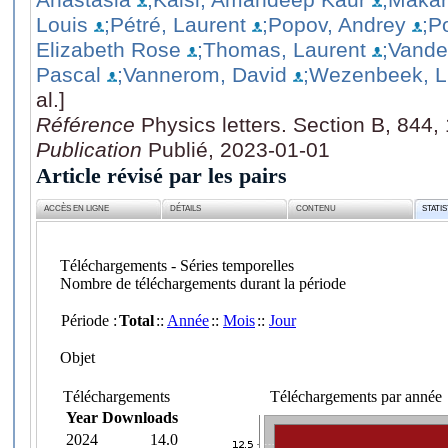
Louis
;Pétré, Laurent
;Popov, Andrey
;P
Elizabeth Rose
;Thomas, Laurent
;Vande
Pascal
;Vannerom, David
;Wezenbeek, 
al.]
Référence
Physics letters. Section B, 844
Publication
Publié, 2023-01-01
Article révisé par les pairs
ACCÈS EN LIGNE
DÉTAILS
CONTENU
STATI