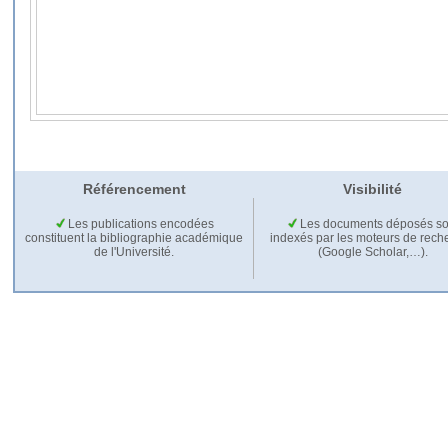
Référencement
Visibilité
Les publications encodées
Les documents déposés so
constituent la bibliographie académique
indexés par les moteurs de rech
de l'Université.
(Google Scholar,…).