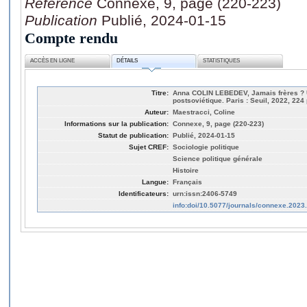
Référence
Connexe, 9, page (220-223)
Publication
Publié, 2024-01-15
Compte rendu
ACCÈS EN LIGNE
DÉTAILS
STATISTIQUES
Titre:
Anna COLIN LEBEDEV, Jamais frères ? U
postsoviétique. Paris : Seuil, 2022, 224 
Auteur:
Maestracci, Coline
Informations sur la publication:
Connexe, 9, page (220-223)
Statut de publication:
Publié, 2024-01-15
Sujet CREF:
Sociologie politique
Science politique générale
Histoire
Langue:
Français
Identificateurs:
urn:issn:2406-5749
info:doi/10.5077/journals/connexe.2023