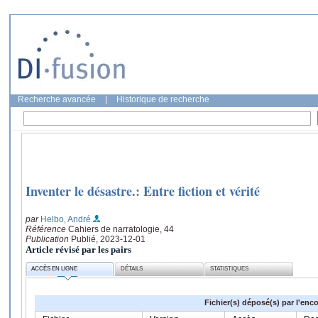
Recherche avancée
|
Historique de recherche
Inventer le désastre.: Entre fiction et vérité
par
Helbo, André
Référence
Cahiers de narratologie, 44
Publication
Publié, 2023-12-01
Article révisé par les pairs
ACCÈS EN LIGNE
DÉTAILS
STATISTIQUES
Fichier(s) déposé(s) par l'enc