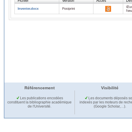
Fichier
Version
Accès
Des
Œuv
Inventer.docx
Postprint
l'œ
Référencement
Visibilité
Les publications encodées
Les documents déposés so
constituent la bibliographie académique
indexés par les moteurs de rech
de l'Université.
(Google Scholar,…).