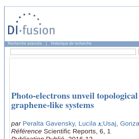
Recherche avancée
|
Historique de recherche
Photo-electrons unveil topological 
graphene-like systems
par
Peralta Gavensky, Lucila
;Usaj, Gonza
Référence
Scientific Reports, 6, 1
Publication
Publié, 2016-12