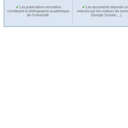
Les publications encodées
Les documents déposés so
constituent la bibliographie académique
indexés par les moteurs de rech
de l'Université.
(Google Scholar,…).