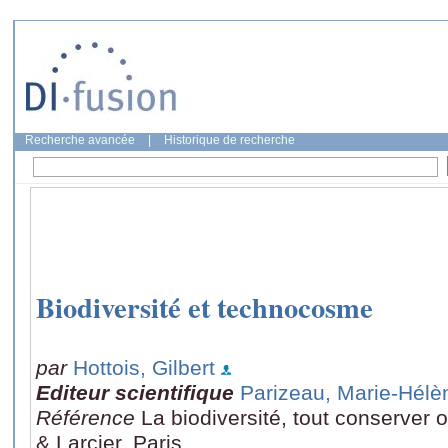
Recherche avancée
|
Historique de recherche
Biodiversité et technocosme
par
Hottois, Gilbert
Editeur scientifique
Parizeau, Marie-Hélè
Référence
La biodiversité, tout conserver 
& Larcier, Paris