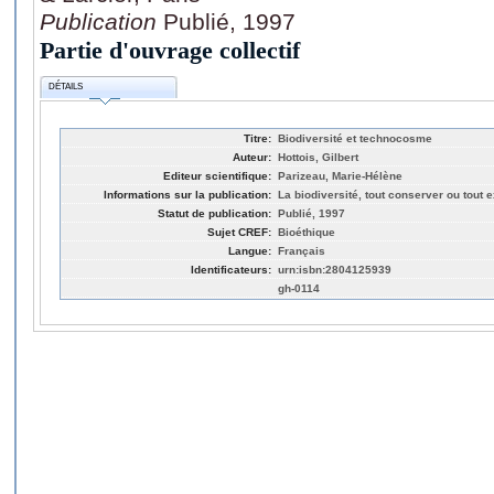
Publication
Publié, 1997
Partie d'ouvrage collectif
DÉTAILS
Titre:
Biodiversité et technocosme
Auteur:
Hottois, Gilbert
Editeur scientifique:
Parizeau, Marie-Hélène
Informations sur la publication:
La biodiversité, tout conserver ou tout 
Statut de publication:
Publié, 1997
Sujet CREF:
Bioéthique
Langue:
Français
Identificateurs:
urn:isbn:2804125939
gh-0114