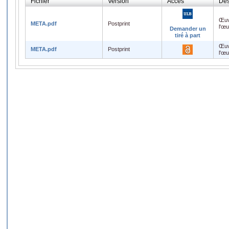
Fichier
Version
Accès
Des
Œuv
META.pdf
Postprint
l'œ
Demander un
tiré à part
Œuv
META.pdf
Postprint
l'œ