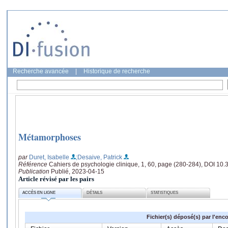
Recherche avancée
|
Historique de recherche
Métamorphoses
par
Duret, Isabelle
;Desaive, Patrick
Référence
Cahiers de psychologie clinique, 1, 60, page (280-284), DOI 10
Publication
Publié, 2023-04-15
Article révisé par les pairs
ACCÈS EN LIGNE
DÉTAILS
STATISTIQUES
Fichier(s) déposé(s) par l'enc