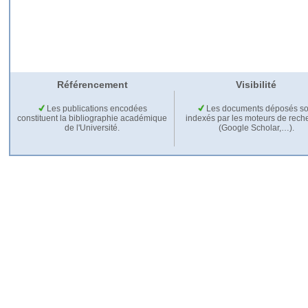
Référencement
Visibilité
Les publications encodées
Les documents déposés so
constituent la bibliographie académique
indexés par les moteurs de rech
de l'Université.
(Google Scholar,…).