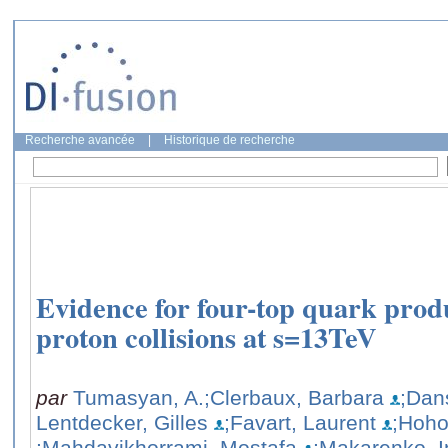
Recherche avancée
|
Historique de recherche
Evidence for four-top quark prod
proton collisions at s=13TeV
par
Tumasyan, A.
;Clerbaux, Barbara
;Dan
Lentdecker, Gilles
;Favart, Laurent
;Hoho
;Mahdavikhorrami, Mostafa
;Makarenko, 