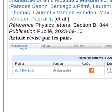
;Paredes Saenz, Santiago
;Pétré, Laurent
;Thomas, Laurent
;Vanden Bemden, Max
;Vanlaer, Pascal
; [et al.]
Référence
Physics letters. Section B, 844
Publication
Publié, 2023-09-10
Article révisé par les pairs
ACCÈS EN LIGNE
DÉTAILS
CONTENU
STATI
Fichier importé via le DOI
Fichier
Version
Accès
Des
Full
doi 350048.pdf
Version publiée
or f