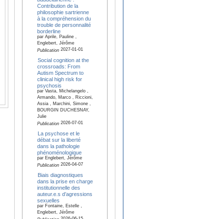
Contribution de la
philosophie sartrienne
à la compréhension du
trouble de personnalité
borderline
par Aprile, Pauline ,
Englebert, Jérôme
2027-01-01
Publication
Social cognition at the
crossroads: From
Autism Spectrum to
clinical high risk for
psychosis
par Vasta, Michelangelo ,
Armando, Marco , Riccioni,
Assia , Marchini, Simone ,
BOURGIN DUCHESNAY,
Julie
2026-07-01
Publication
La psychose et le
débat sur la liberté
dans la pathologie
phénoménologique
par Englebert, Jérôme
2026-04-07
Publication
Biais diagnostiques
dans la prise en charge
institutionnelle des
auteur.e.s d’agressions
sexuelles
par Fontaine, Estelle ,
Englebert, Jérôme