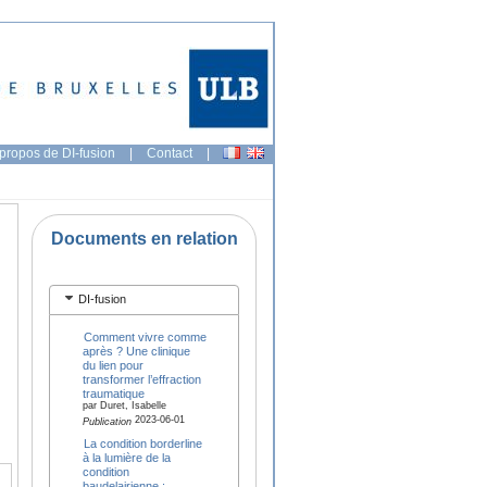
propos de DI-fusion
|
Contact
|
Documents en relation
DI-fusion
Comment vivre comme
après ? Une clinique
du lien pour
transformer l’effraction
traumatique
par Duret, Isabelle
2023-06-01
Publication
La condition borderline
à la lumière de la
condition
baudelairienne :