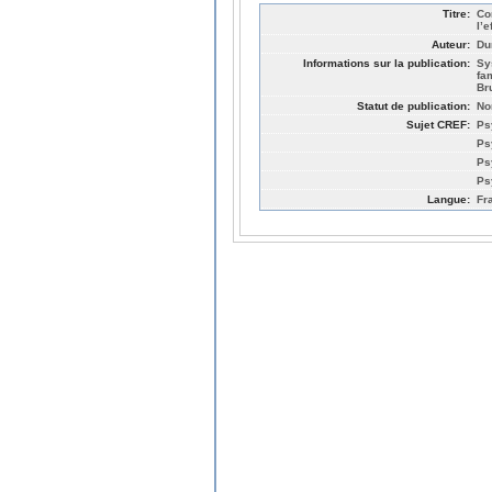
Titre:
Co
l’e
Auteur:
Du
Informations sur la publication:
Sy
fa
Br
Statut de publication:
No
Sujet CREF:
Ps
Ps
Ps
Ps
Langue:
Fr