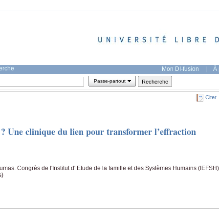
herche
Mon DI-fusion
|
À 
Passe-partout
Citer
Une clinique du lien pour transformer l’effraction
mas. Congrès de l'Institut d' Etude de la famille et des Systèmes Humains (IEFSH)
s)