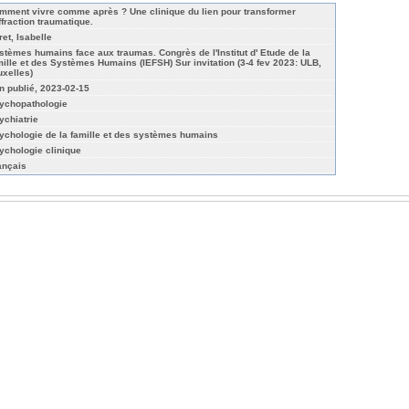
mment vivre comme après ? Une clinique du lien pour transformer
ffraction traumatique.
ret, Isabelle
stèmes humains face aux traumas. Congrès de l'Institut d' Etude de la
mille et des Systèmes Humains (IEFSH) Sur invitation (3-4 fev 2023: ULB,
uxelles)
n publié, 2023-02-15
ychopathologie
ychiatrie
ychologie de la famille et des systèmes humains
ychologie clinique
ançais