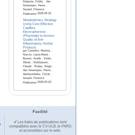
Delporte, Cédric , Van
Antwerpen, Pierre ,
Souard, Florence
2026-05-20
Publication
Metabolomics Strategy
Using Cost-Effective
Capillary
Electrophoresis
(Pharmelp) to Assess
Quality of Anti-
Inflammatory Herbal
Products
par Cantelmi, Martina ,
Narcisi, Laura-Marie ,
Bourez, Axelle , Vorlet,
Olivier , Rohrbasser,
Claude , Rudaz, Serge ,
Van Antwerpen, Pierre ,
Vanhaverbeke, Cécile ,
Souard, Florence
2026-05-20
Publication
Facilité
Les listes de publications sont
u
compatibles avec le CV-ULB, le FNRS
et accessibles sur le web.