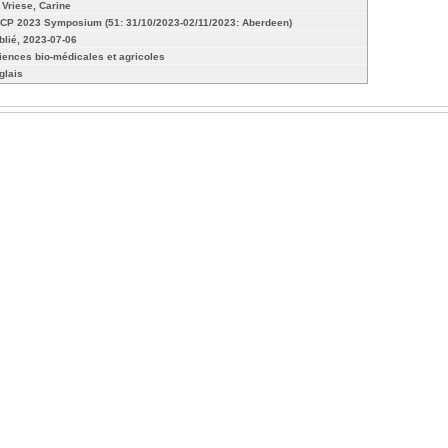
 Vriese, Carine
CP 2023 Symposium (51: 31/10/2023-02/11/2023: Aberdeen)
blié, 2023-07-06
iences bio-médicales et agricoles
glais