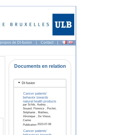
propos de DI-fusion
|
Contact
|
Documents en relation
DI-fusion
Cancer patients'
behavior towards
natural health products
par Schils, Audrey ,
Souard, Florence , Pochet,
Stéphanie , Mathieu,
Véronique , De Vriese,
Carine
2023-07-06
Publication
Cancer patients’
behaviours towards