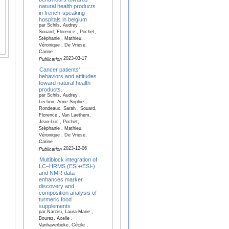
natural health products
in french-speaking
hospitals in belgium
par Schils, Audrey ,
Souard, Florence , Pochet,
Stéphanie , Mathieu,
Véronique , De Vriese,
Carine
2023-03-17
Publication
Cancer patients'
behaviors and attitudes
toward natural health
products.
par Schils, Audrey ,
Lechon, Anne-Sophie ,
Rondeaux, Sarah , Souard,
Florence , Van Laethem,
Jean-Luc , Pochet,
Stéphanie , Mathieu,
Véronique , De Vriese,
Carine
2023-12-06
Publication
Multiblock integration of
LC–HRMS (ESI+/ESI-)
and NMR data
enhances marker
discovery and
composition analysis of
turmeric food
supplements
par Narcisi, Laura-Marie ,
Bourez, Axelle ,
Vanhaverbeke, Cécile ,