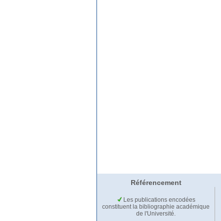
Référencement
Les publications encodées
constituent la bibliographie académique
de l'Université.