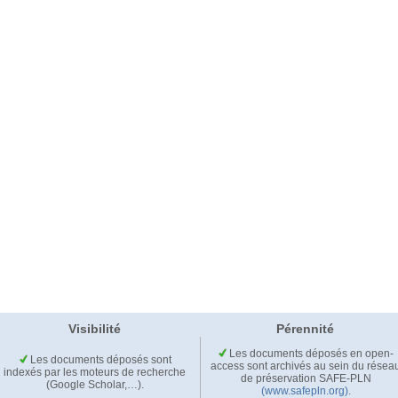
Visibilité
Pérennité
Les documents déposés en open-
Les documents déposés sont
access sont archivés au sein du résea
indexés par les moteurs de recherche
de préservation SAFE-PLN
(Google Scholar,…).
(www.safepln.org)
.