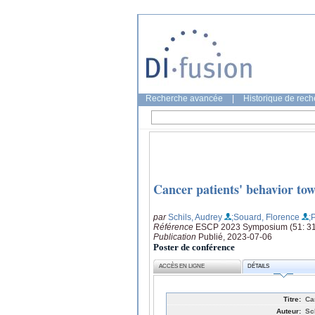
Recherche avancée
|
Historique de rec
Cancer patients' behavior to
par
Schils, Audrey
;Souard, Florence
;
Référence
ESCP 2023 Symposium (51: 31
Publication
Publié, 2023-07-06
Poster de conférence
ACCÈS EN LIGNE
DÉTAILS
Titre:
Ca
Auteur:
Sc