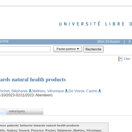
herche
Mon DI-fusion
|
À 
Passe-partout
Citer
wards natural health products
Pochet, Stéphanie
;Mathieu, Véronique
;De Vriese, Carine
/10/2023-02/11/2023: Aberdeen)
STATISTIQUES
ncer patients' behavior towards natural health products
hils, Audrey; Souard, Florence; Pochet, Stéphanie; Mathieu, Véronique;