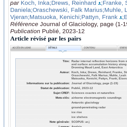
par
Koch, Inka
;Drews, Reinhard
;Franke, 
Daniela
;Oraschewski, Falk Marius
;Muhle, 
Vjeran
;Matsuoka, Kenichi
;Pattyn, Frank
;
Référence
Journal of Glaciology, page (1-1
Publication
Publié, 2023-12
Article révisé par les pairs
ACCÈS EN LIGNE
DÉTAILS
CONTENU
STATI
Titre:
Radar internal reflection horizons from 
and surface accumulation history along
Dronning Maud Land, East Antarctica
Auteur:
Koch, Inka; Drews, Reinhard; Franke, S
Oraschewski, Falk Marius; Muhle, Leah 
Matsuoka, Kenichi; Pattyn, Frank; Eisen
Informations sur la publication:
Journal of Glaciology, page (1-19)
Statut de publication:
Publié, 2023-12
Sujet CREF:
Sciences exactes et naturelles
Mots-clés:
airborne electromagnetic soundings
Antarctic glaciology
ground-penetrating radar
ice rise
ice shelves
Note générale:
SCOPUS: ar.j
Langue:
Anglais