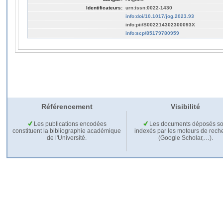
Identificateurs:
urn:issn:0022-1430
info:doi/10.1017/jog.2023.93
info:pii/S002214302300093X
info:scp/85179780959
Référencement
Visibilité
Les publications encodées
Les documents déposés so
constituent la bibliographie académique
indexés par les moteurs de rech
de l'Université.
(Google Scholar,…).