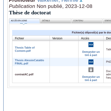
Publication
Non publié, 2023-12-08
Thèse de doctorat
ACCÈS EN LIGNE
DÉTAILS
CONTENU
STATI
Fichier(s) déposé(s) par le do
Fichier
Version
Accès
Des
Thesis Table of
Tabl
Content.pdf
Demander un
tiré à part
Thesis AlessioCataldo
PhD
FINAL.pdf
Doc
contratAC.pdf
admi
Demander un
l'œ
tiré à part