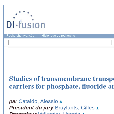
Recherche avancée
|
Historique de recherche
Studies of transmembrane transpo
carriers for phosphate, fluoride a
par
Cataldo, Alessio
Président du jury
Bruylants, Gilles
Promoteur
Valkenier, Hennie