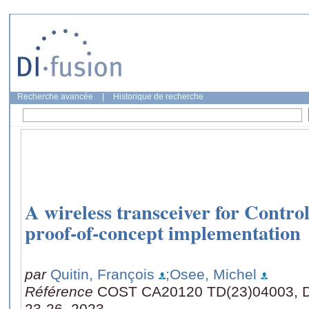
Recherche avancée
|
Historique de recherche
A wireless transceiver for Contr
proof-of-concept implementation
par
Quitin, François
;Osee, Michel
Référence
COST CA20120 TD(23)04003, Du
23-26, 2023