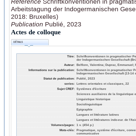
Référence
Schriftkonventionen in pragmati
Arbeitstagung der Indogermanischen Gesel
2018: Bruxelles)
Publication
Publié, 2023
Actes de colloque
DÉTAILS
Titre:
Schrifkonventionen in pragmatischer Pe
der Indogermanischen Gesellschaft (Brü
Auteur:
Belfiore, Valentina; Dupraz, Emmanuel; 
Informations sur la publication:
Schriftkonventionen in pragmatischer P
Indogermanischen Gesellschaft (13-14 
Statut de publication:
Publié, 2023
series:
Lettres orientales et classiques, 22
Sujet CREF:
Systèmes d'écriture
Sciences auxiliaires de la linguistique e
Linguistique historique
Sociolinguistique
Epigraphie
Langues et littérature latines
Langues et littératures indo-eur. de l'Asi
Volumes/pages:
1 v. (454 p.)
Mots-clés:
Pragmatique, système d'écriture, conven
communicative