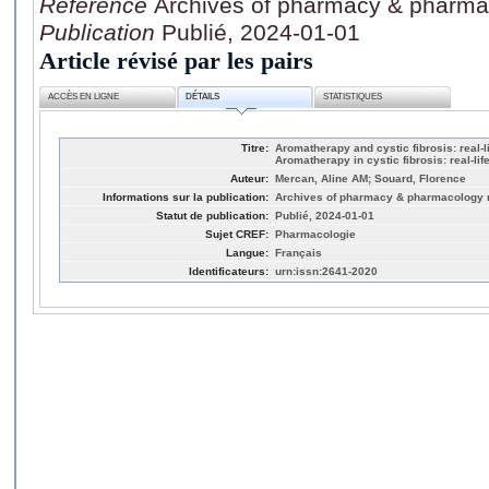
Référence
Archives of pharmacy & pharma
Publication
Publié, 2024-01-01
Article révisé par les pairs
ACCÈS EN LIGNE
DÉTAILS
STATISTIQUES
Titre:
Aromatherapy and cystic fibrosis: real-l
Aromatherapy in cystic fibrosis: real-lif
Auteur:
Mercan, Aline AM; Souard, Florence
Informations sur la publication:
Archives of pharmacy & pharmacology 
Statut de publication:
Publié, 2024-01-01
Sujet CREF:
Pharmacologie
Langue:
Français
Identificateurs:
urn:issn:2641-2020