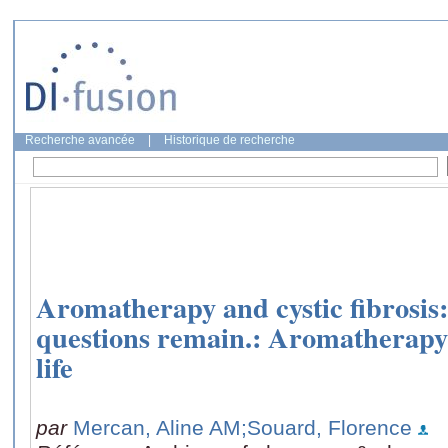
Recherche avancée
|
Historique de recherche
Aromatherapy and cystic fibrosis: 
questions remain.: Aromatherapy in
life
par
Mercan, Aline AM
;Souard, Florence