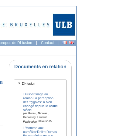
propos de DI-fusion
|
Contact
|
Documents en relation
un
DI-fusion
Du libertinage au
roman:La perception
des "gigolos" a bien
changé depuis le XVIIIe
siècle.
par Duriau, Nicolas ,
Dehossay, Laurent
2024-02-15
Publication
L'Homme aux
camélias:Relire Dumas
fils en déplaçant le «