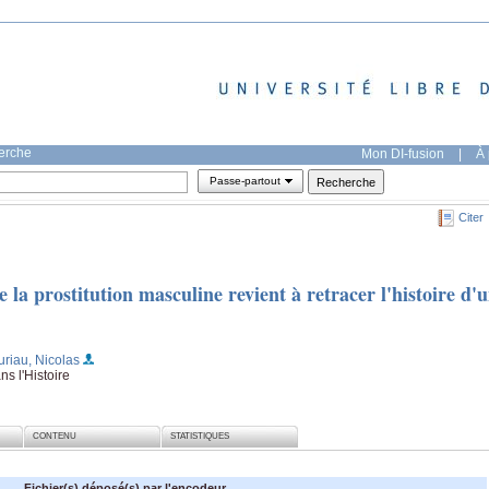
herche
Mon DI-fusion
|
À 
Passe-partout
Citer
de la prostitution masculine revient à retracer l'histoire d'
uriau, Nicolas
s l'Histoire
CONTENU
STATISTIQUES
Fichier(s) déposé(s) par l'encodeur