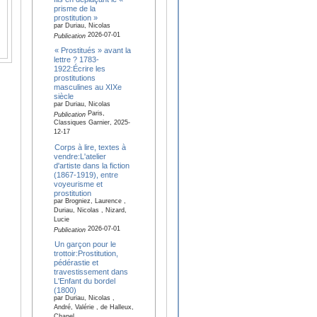
prisme de la
prostitution »
par Duriau, Nicolas
2026-07-01
Publication
« Prostitués » avant la
lettre ? 1783-
1922:Écrire les
prostitutions
masculines au XIXe
siècle
par Duriau, Nicolas
Paris,
Publication
Classiques Garnier, 2025-
12-17
Corps à lire, textes à
vendre:L'atelier
d'artiste dans la fiction
(1867-1919), entre
voyeurisme et
prostitution
par Brogniez, Laurence ,
Duriau, Nicolas , Nizard,
Lucie
2026-07-01
Publication
Un garçon pour le
trottoir:Prostitution,
pédérastie et
travestissement dans
L'Enfant du bordel
(1800)
par Duriau, Nicolas ,
André, Valérie , de Halleux,