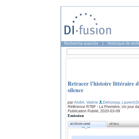
Recherche avancée
|
Historique de rec
Retracer l'histoire littéraire 
silence
par
André, Valérie
;Dehossay, Laurent
;D
Référence
RTBF - La Première, Un jour dan
Publication
Publié, 2020-03-09
Emission
ACCÈS EN LIGNE
DÉTAILS