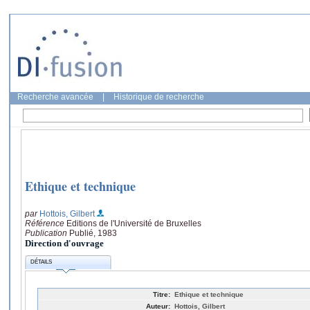
Recherche avancée
|
Historique de recherche
Ethique et technique
par
Hottois, Gilbert
Référence
Editions de l'Université de Bruxelles
Publication
Publié, 1983
Direction d'ouvrage
DÉTAILS
Titre:
Ethique et technique
Auteur:
Hottois, Gilbert