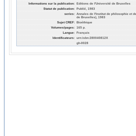
Informations sur la publication:
Editions de l'Université de Bruxelles
Statut de publication:
Publié, 1983
series:
Annales de l'Institut de philosophie et 
de Bruxelles), 1983
Sujet CREF:
Bioéthique
Volumes/pages:
165 p.
Langue:
Français
Identificateurs:
urn:isbn:280040812X
gh-0028