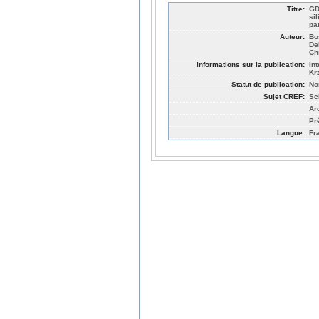
Titre:
GD
si
pa
Auteur:
Bo
De
Ch
Informations sur la publication:
In
Kr
Statut de publication:
No
Sujet CREF:
Sc
Ar
Pr
Langue:
Fr