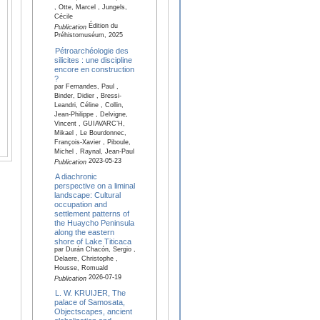
, Otte, Marcel , Jungels,
Cécile
Édition du
Publication
Préhistomuséum, 2025
Pétroarchéologie des
silicites : une discipline
encore en construction
?
par Fernandes, Paul ,
Binder, Didier , Bressi-
Leandri, Céline , Collin,
Jean-Philippe , Delvigne,
Vincent , GUIAVARC’H,
Mikael , Le Bourdonnec,
François-Xavier , Piboule,
Michel , Raynal, Jean-Paul
2023-05-23
Publication
A diachronic
perspective on a liminal
landscape: Cultural
occupation and
settlement patterns of
the Huaycho Peninsula
along the eastern
shore of Lake Titicaca
par Durán Chacón, Sergio ,
Delaere, Christophe ,
Housse, Romuald
2026-07-19
Publication
L. W. KRUIJER, The
palace of Samosata,
Objectscapes, ancient