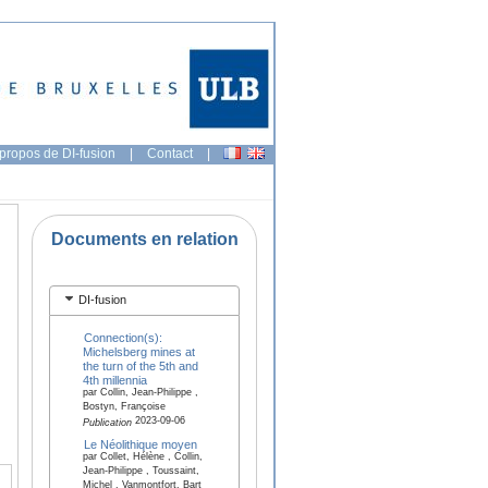
propos de DI-fusion
|
Contact
|
Documents en relation
DI-fusion
Connection(s):
Michelsberg mines at
the turn of the 5th and
4th millennia
par Collin, Jean-Philippe ,
Bostyn, Françoise
2023-09-06
Publication
Le Néolithique moyen
par Collet, Hélène , Collin,
Jean-Philippe , Toussaint,
Michel , Vanmontfort, Bart