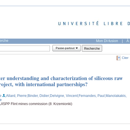
herche
Mon DI-fusion
|
À 
Passe-partout
Citer
r understanding and characterization of siliceous raw
roject, with international partnerships?
e
;Allard, Pierre
;Binder, Didier
;Delvigne, Vincent
;Fernandes, Paul
;Manolakakis,
ne
e UISPP Flint mines commission (8: Krzemionki)