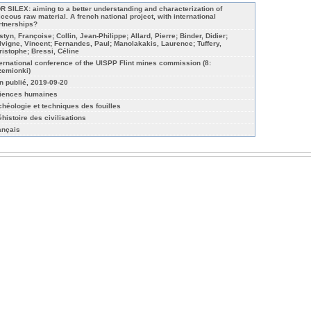
R SILEX: aiming to a better understanding and characterization of
liceous raw material. A french national project, with international
rtnerships?
styn, Françoise; Collin, Jean-Philippe; Allard, Pierre; Binder, Didier;
lvigne, Vincent; Fernandes, Paul; Manolakakis, Laurence; Tuffery,
ristophe; Bressi, Céline
ternational conference of the UISPP Flint mines commission (8:
zemionki)
n publié, 2019-09-20
iences humaines
chéologie et techniques des fouilles
éhistoire des civilisations
ançais