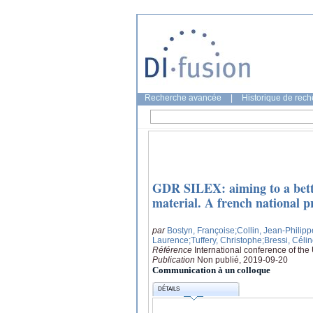
Recherche avancée
|
Historique de rec
GDR SILEX: aiming to a bette
material. A french national p
par
Bostyn, Françoise
;Collin, Jean-Philipp
Laurence
;Tuffery, Christophe
;Bressi, Céli
Référence
International conference of th
Publication
Non publié, 2019-09-20
Communication à un colloque
DÉTAILS