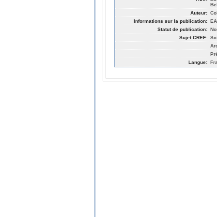
Be
Auteur:
Co
Informations sur la publication:
EA
Statut de publication:
No
Sujet CREF:
Sc
Ar
Pr
Langue:
Fr