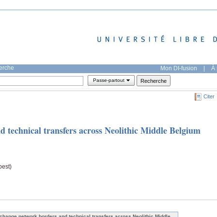
herche
Mon DI-fusion
|
À 
Passe-partout
Citer
 technical transfers across Neolithic Middle Belgium
pest)
change network borders and technical transfers across Neolithic Middle