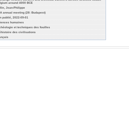
lgium around 4000 BCE
llin, Jean-Philippe
A annual meeting (28: Budapest)
n publié, 2022-09-01
iences humaines
chéologie et techniques des fouilles
éhistoire des civilisations
ançais