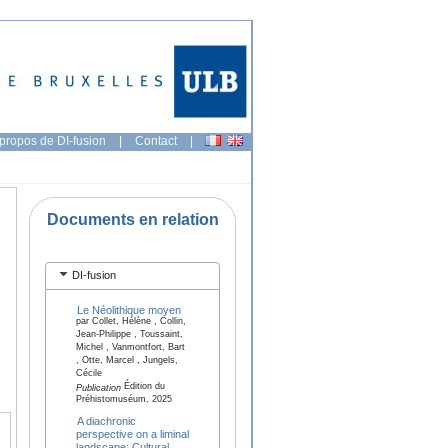
propos de DI-fusion
|
Contact
|
Documents en relation
DI-fusion
Le Néolithique moyen
par Collet, Hélène , Collin,
Jean-Philippe , Toussaint,
Michel , Vanmontfort, Bart
, Otte, Marcel , Jungels,
Cécile
Édition du
Publication
Préhistomuséum, 2025
A diachronic
perspective on a liminal
landscape: Cultural