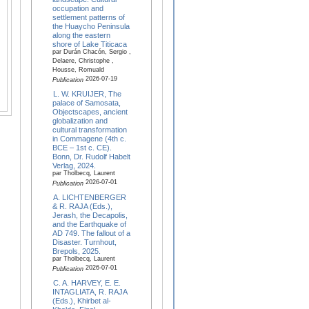
occupation and
settlement patterns of
the Huaycho Peninsula
along the eastern
shore of Lake Titicaca
par Durán Chacón, Sergio ,
Delaere, Christophe ,
Housse, Romuald
2026-07-19
Publication
L. W. KRUIJER, The
palace of Samosata,
Objectscapes, ancient
globalization and
cultural transformation
in Commagene (4th c.
BCE – 1st c. CE).
Bonn, Dr. Rudolf Habelt
Verlag, 2024.
par Tholbecq, Laurent
2026-07-01
Publication
A. LICHTENBERGER
& R. RAJA (Eds.),
Jerash, the Decapolis,
and the Earthquake of
AD 749. The fallout of a
Disaster. Turnhout,
Brepols, 2025.
par Tholbecq, Laurent
2026-07-01
Publication
C. A. HARVEY, E. E.
INTAGLIATA, R. RAJA
(Eds.), Khirbet al-