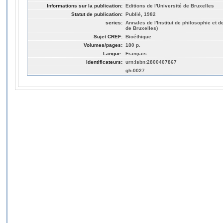
Informations sur la publication:
Editions de l'Université de Bruxelles
Statut de publication:
Publié, 1982
series:
Annales de l'Institut de philosophie et 
de Bruxelles)
Sujet CREF:
Bioéthique
Volumes/pages:
180 p.
Langue:
Français
Identificateurs:
urn:isbn:2800407867
gh-0027