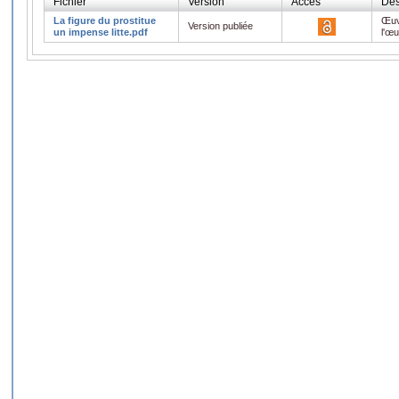
Fichier
Version
Accès
Des
La figure du prostitue
Œuv
Version publiée
un impense litte.pdf
l'œ