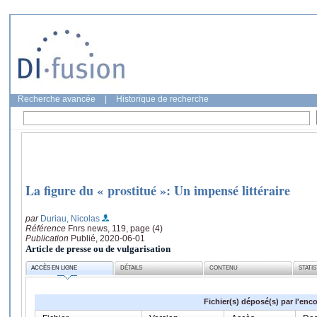
Recherche avancée
|
Historique de recherche
La figure du « prostitué »: Un impensé littéraire
par
Duriau, Nicolas
Référence
Fnrs news, 119, page (4)
Publication
Publié, 2020-06-01
Article de presse ou de vulgarisation
ACCÈS EN LIGNE
DÉTAILS
CONTENU
STATI
Fichier(s) déposé(s) par l'enc