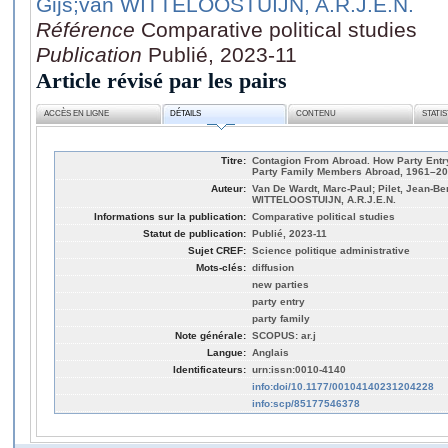
Gijs
;van WITTELOOSTUIJN, A.R.J.E.N.
Référence
Comparative political studies
Publication
Publié, 2023-11
Article révisé par les pairs
ACCÈS EN LIGNE
DÉTAILS
CONTENU
STATI
Titre:
Contagion From Abroad. How Party Entry
Party Family Members Abroad, 1961–2
Auteur:
Van De Wardt, Marc-Paul; Pilet, Jean-Be
WITTELOOSTUIJN, A.R.J.E.N.
Informations sur la publication:
Comparative political studies
Statut de publication:
Publié, 2023-11
Sujet CREF:
Science politique administrative
Mots-clés:
diffusion
new parties
party entry
party family
Note générale:
SCOPUS: ar.j
Langue:
Anglais
Identificateurs:
urn:issn:0010-4140
info:doi/10.1177/00104140231204228
info:scp/85177546378