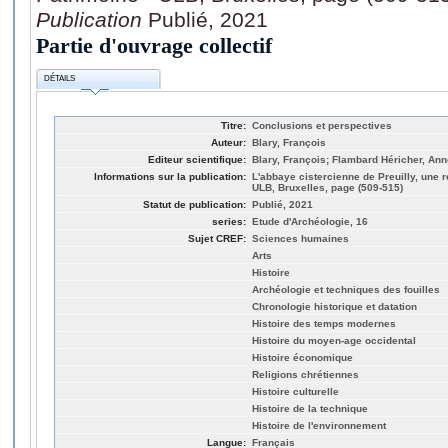
Publication
Publié, 2021
Partie d'ouvrage collectif
DÉTAILS
Titre:
Conclusions et perspectives
Auteur:
Blary, François
Editeur scientifique:
Blary, François; Flambard Héricher, Ann
Informations sur la publication:
L'abbaye cistercienne de Preuilly, une 
ULB, Bruxelles, page (509-515)
Statut de publication:
Publié, 2021
series:
Etude d'Archéologie, 16
Sujet CREF:
Sciences humaines
Arts
Histoire
Archéologie et techniques des fouilles
Chronologie historique et datation
Histoire des temps modernes
Histoire du moyen-age occidental
Histoire économique
Religions chrétiennes
Histoire culturelle
Histoire de la technique
Histoire de l'environnement
Langue:
Français