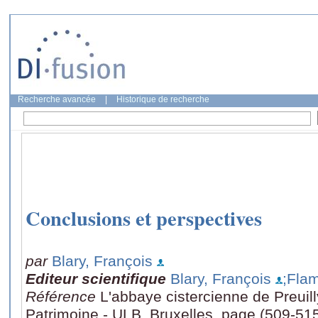
Recherche avancée
|
Historique de recherche
Conclusions et perspectives
par
Blary, François
Editeur scientifique
Blary, François
;Fla
Référence
L'abbaye cistercienne de Preuil
Patrimoine - ULB, Bruxelles, page (509-51