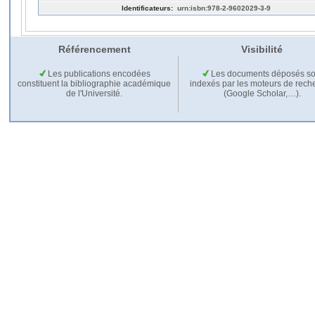
Identificateurs:
urn:isbn:978-2-9602029-3-9
Référencement
Visibilité
Les publications encodées
Les documents déposés so
constituent la bibliographie académique
indexés par les moteurs de rech
de l'Université.
(Google Scholar,…).