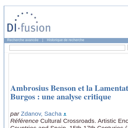
Recherche avancée
|
Historique de recherche
Ambrosius Benson et la Lamentati
Burgos : une analyse critique
par
Zdanov, Sacha
Référence
Cultural Crossroads. Artistic E
Countries and Spain, 15th-17th Centuries (