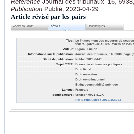
Référence
Journal des tribunaux, 16, 6938
Publication
Publié, 2023-04-29
Article révisé par les pairs
ACCÈS EN LIGNE
DÉTAILS
STATISTIQUES
Titre:
Le financement des mesures de soutien d
fédéral galvaude-t-il les leviers de l'U
Auteur:
Rigaux, Lucien
Informations sur la publication:
Journal des tribunaux, 16, 6938, page (
Statut de publication:
Publié, 2023-04-29
Sujet CREF:
Economie et finances publiques
Droit fiscal
Droit européen
Droit constitutionnel
Budget comptabilité publique
Langue:
Français
Identificateurs:
urn:issn:0021-812X
RePEc:ulb:ulbeco:2013/364923