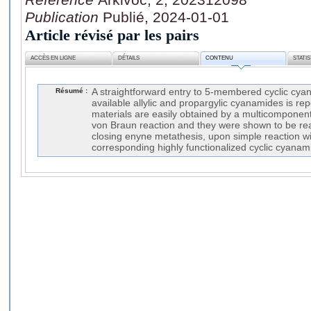
Publication
Publié, 2024-01-01
Article révisé par les pairs
ACCÈS EN LIGNE
DÉTAILS
CONTENU
STATI
Résumé :
A straightforward entry to 5-membered cyclic cya
available allylic and propargylic cyanamides is re
materials are easily obtained by a multicomponent
von Braun reaction and they were shown to be read
closing enyne metathesis, upon simple reaction wit
corresponding highly functionalized cyclic cyanam