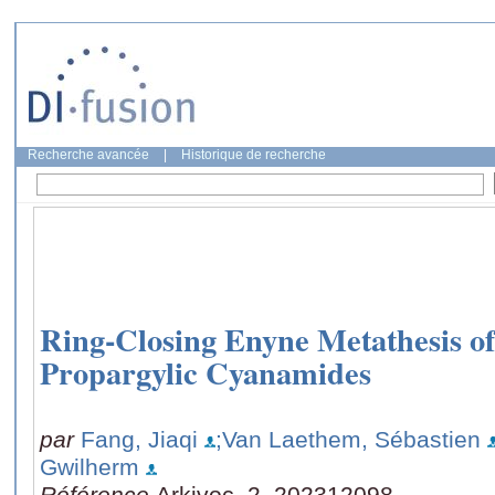
Recherche avancée
|
Historique de recherche
Ring-Closing Enyne Metathesis of
Propargylic Cyanamides
par
Fang, Jiaqi
;Van Laethem, Sébastien
Gwilherm
Référence
Arkivoc, 2, 202312098