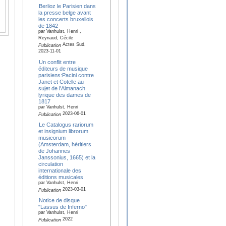
Berlioz le Parisien dans
la presse belge avant
les concerts bruxellois
de 1842
par Vanhulst, Henri ,
Reynaud, Cécile
Actes Sud,
Publication
2023-11-01
Un conflit entre
éditeurs de musique
parisiens:Pacini contre
Janet et Cotelle au
sujet de l'Almanach
lyrique des dames de
1817
par Vanhulst, Henri
2023-06-01
Publication
Le Catalogus rariorum
et insignium librorum
musicorum
(Amsterdam, héritiers
de Johannes
Janssonius, 1665) et la
circulation
internationale des
éditions musicales
par Vanhulst, Henri
2023-03-01
Publication
Notice de disque
"Lassus de Inferno"
par Vanhulst, Henri
2022
Publication