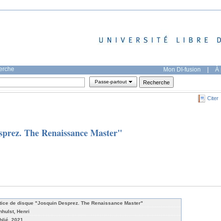
herche
Mon DI-fusion
|
À 
Passe-partout
Citer
esprez. The Renaissance Master"
tice de disque "Josquin Desprez. The Renaissance Master"
nhulst, Henri
blié, 2021