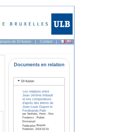
propos de DI-fusion
|
Contact
|
Documents en relation
DI-fusion
Les relations entre
Jean-Jérôme Imbault
et ses compositeurs
d'après des lettres de
Jean-Louis Duport et
Ferdinando Paër
par Vanhulst, Henri , Gon,
Frederico , Reibel,
Emmanuel
Brepols
Publication
Publisher, 2024-02-01