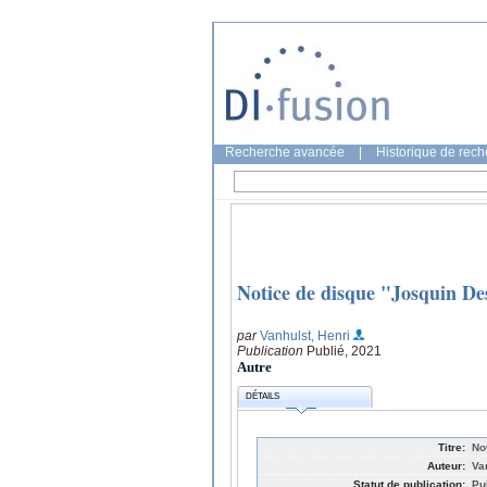
Recherche avancée
|
Historique de rec
Notice de disque "Josquin D
par
Vanhulst, Henri
Publication
Publié, 2021
Autre
DÉTAILS
Titre:
No
Auteur:
Va
Statut de publication:
Pu