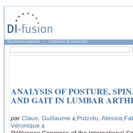
Recherche avancée
|
Historique de recherche
ANALYSIS OF POSTURE, SPI
AND GAIT IN LUMBAR ARTH
par
Claus, Guillaume
;Putzolu, Alessia
;Fa
Véronique
Référence
Congress of the International S