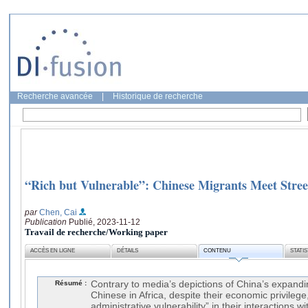
Recherche avancée
|
Historique de recherche
“Rich but Vulnerable”: Chinese Migrants Meet Stree
par
Chen, Cai
Publication
Publié, 2023-11-12
Travail de recherche/Working paper
ACCÈS EN LIGNE
DÉTAILS
CONTENU
STATI
Résumé :
Contrary to media’s depictions of China’s expandin
Chinese in Africa, despite their economic privilege
administrative vulnerability” in their interactions w