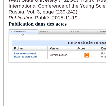
International Conference of the Young Scie
Russia, Vol. 3, page (239-242)
Publication
Publié, 2015-11-19
Publication dans des actes
ACCÈS EN LIGNE
DÉTAILS
CONTENU
STATI
Fichier(s) déposé(s) par l'enc
Fichier
Version
Accès
Des
Lemenkova Kursk
Full
Version publiée
Raspredelenie.pdf
or f