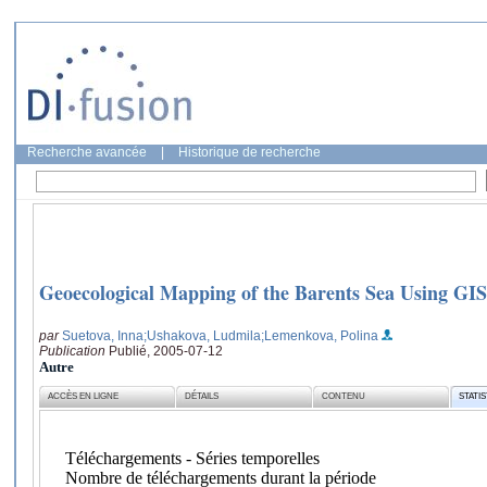
Recherche avancée
|
Historique de recherche
Geoecological Mapping of the Barents Sea Using GIS
par
Suetova, Inna
;Ushakova, Ludmila
;Lemenkova, Polina
Publication
Publié, 2005-07-12
Autre
ACCÈS EN LIGNE
DÉTAILS
CONTENU
STATI