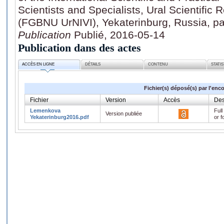
Scientists and Specialists, Ural Scientific 
(FGBNU UrNIVI), Yekaterinburg, Russia, pa
Publication
Publié, 2016-05-14
Publication dans des actes
ACCÈS EN LIGNE
DÉTAILS
CONTENU
STATI
Fichier(s) déposé(s) par l'enc
Fichier
Version
Accès
Des
Lemenkova
Full
Version publiée
Yekaterinburg2016.pdf
or f