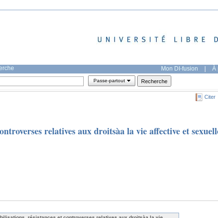
herche
Mon DI-fusion
|
À 
Passe-partout
Citer
ontroverses relatives aux droitsàa la vie affective et sexuell
bilisations, résistances et controverses relatives aux droitsàa la vie