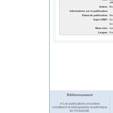
af
Auteur:
Br
Informations sur la publication:
Statut de publication:
No
Sujet CREF:
Sc
Sc
Mots-clés:
/u
Langue:
Fr
Référencement
Les publications encodées
constituent la bibliographie académique
de l'Université.