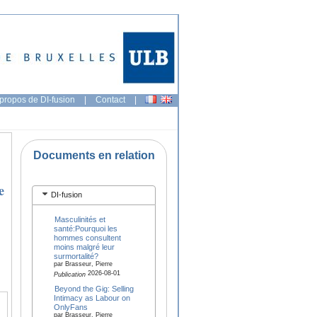
propos de DI-fusion
|
Contact
|
Documents en relation
e
DI-fusion
Masculinités et
santé:Pourquoi les
hommes consultent
moins malgré leur
surmortalité?
par Brasseur, Pierre
2026-08-01
Publication
Beyond the Gig: Selling
Intimacy as Labour on
OnlyFans
par Brasseur, Pierre