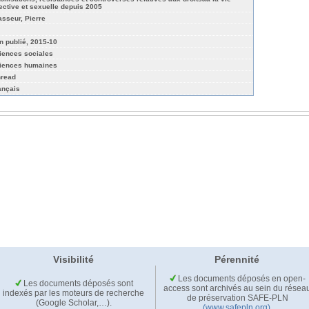
fective et sexuelle depuis 2005
asseur, Pierre
n publié, 2015-10
iences sociales
iences humaines
nread
ançais
Visibilité
Pérennité
Les documents déposés en open-
Les documents déposés sont
access sont archivés au sein du résea
indexés par les moteurs de recherche
de préservation SAFE-PLN
(Google Scholar,…).
(www.safepln.org)
.