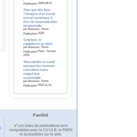
2026-08-01
Publication
Rien que des fans
?:Analyse d'un travail
sexuel numérique à
l'ère de l'automatisation
émotionnelle
par Brasseur, Pierre
2026
Publication
Onlyfans, le
capitalisme du désir
par Brasseur, Pierre
Paris, Textuel,
Publication
2026
Masculinités et santé :
pourquoi les hommes
consultent moins
malgré leur
surmortalité
par Brasseur, Pierre
2025-11-01
Publication
Facilité
Les listes de publications sont
u
compatibles avec le CV-ULB, le FNRS
et accessibles sur le web.