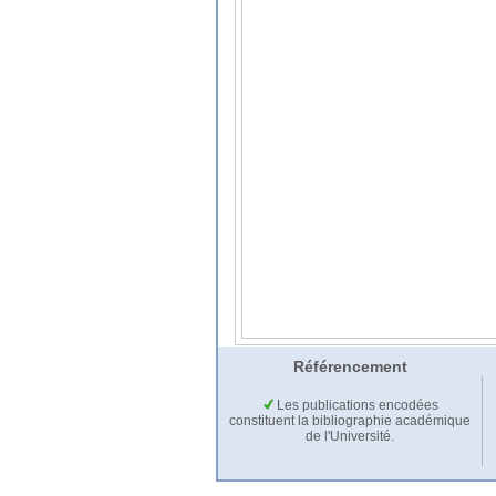
Référencement
Les publications encodées
constituent la bibliographie académique
de l'Université.