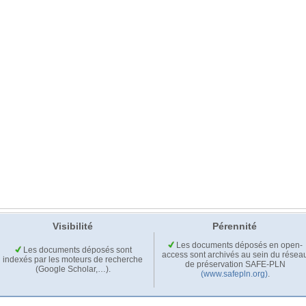
Visibilité
Pérennité
Les documents déposés en open-
Les documents déposés sont
access sont archivés au sein du résea
indexés par les moteurs de recherche
de préservation SAFE-PLN
(Google Scholar,…).
(www.safepln.org)
.