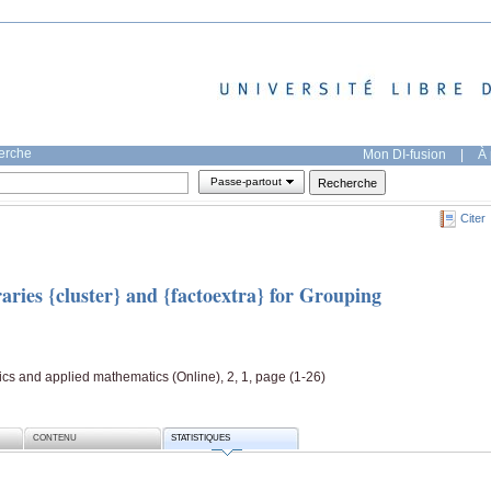
herche
Mon DI-fusion
|
À 
Passe-partout
Citer
ries {cluster} and {factoextra} for Grouping
tics and applied mathematics (Online), 2, 1, page (1-26)
CONTENU
STATISTIQUES