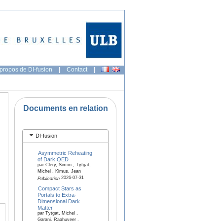
propos de DI-fusion
|
Contact
|
Documents en relation
DI-fusion
Asymmetric Reheating
of Dark QED
par Clery, Simon , Tytgat,
Michel , Kimus, Jean
2026-07-31
Publication
Compact Stars as
Portals to Extra-
Dimensional Dark
Matter
par Tytgat, Michel ,
Garani, Raghuveer ,