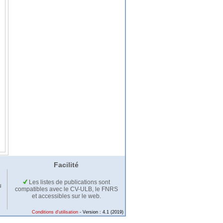
Facilité
Les listes de publications sont
u
compatibles avec le CV-ULB, le FNRS
et accessibles sur le web.
Conditions d'utilisation
- Version : 4.1 (2019)