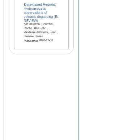
Data-based Reports;
Hydroacoustic
observations of
volcanic degassing (IN
REVIEW)
par Caudron, Corentin ,
Roche, Ben John ,
Vandemeulebrouck, Jean ,
Barrière, Julien
2026-12-31
Publication