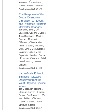
Kouvaris, Christoforos ,
Vandecasteele, Jerome
2026-06-30
Publication
The Response of the
Global Overturning
Circulation to Recent
and Projected Antarctic
Meltwater Changes
par Gülk, Birte , De
Lavergne, Casimir , Sallée,
Jean-Bapstiste , Madec,
Gurvan , Rousset,
Clément , Olivé Abelló,
Anna , Coulon, Violaine ,
Gülk, Birte , De Lavergne,
Casimir , Sallée, Jean-
Bapstiste , Madec, Gurvan
, Rousset, Clément , Olivé
Abelló, Anna , Coulon,
Violaine
2026-07-10
Publication
Large-Scale Episodic
Ethylene Releases
Observed from the
West Ethylene Pipeline
in Iran
par Massager, Hélène ,
Clarisse, Lieven , Franco,
Bruno , De Smedt, I. , Vu
Van, Adrien , Clerbaux,
Cathy , Coheur, Pierre ,
Bauduin, Sophie
2026-06-17
Publication