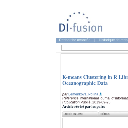
Recherche avancée
|
Historique de rec
K-means Clustering in R Libra
Oceanographic Data
par
Lemenkova, Polina
Référence
International journal of informa
Publication
Publié, 2019-09-23
Article révisé par les pairs
ACCÈS EN LIGNE
DÉTAILS