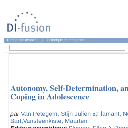
Recherche avancée
|
Historique de recherche
Autonomy, Self-Determination, a
Coping in Adolescence
par
Van Petegem, Stijn Julien
;Flamant, N
Bart
;Vansteenkiste, Maarten
Editeur scientifique
Skinner, Ellen A.
;Zim