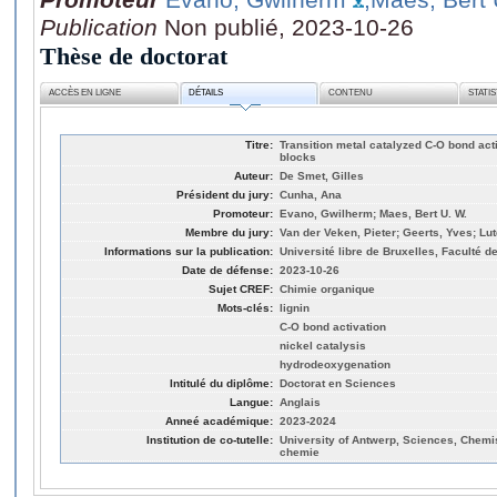
Publication
Non publié, 2023-10-26
Thèse de doctorat
ACCÈS EN LIGNE
DÉTAILS
CONTENU
STATI
Titre:
Transition metal catalyzed C-O bond act
blocks
Auteur:
De Smet, Gilles
Président du jury:
Cunha, Ana
Promoteur:
Evano, Gwilherm; Maes, Bert U. W.
Membre du jury:
Van der Veken, Pieter; Geerts, Yves; Lu
Informations sur la publication:
Université libre de Bruxelles, Faculté 
Date de défense:
2023-10-26
Sujet CREF:
Chimie organique
Mots-clés:
lignin
C-O bond activation
nickel catalysis
hydrodeoxygenation
Intitulé du diplôme:
Doctorat en Sciences
Langue:
Anglais
Anneé académique:
2023-2024
Institution de co-tutelle:
University of Antwerp, Sciences, Chemi
chemie