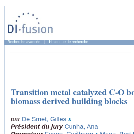
Recherche avancée
|
Historique de recherche
Transition metal catalyzed C-O bo
biomass derived building blocks
par
De Smet, Gilles
Président du jury
Cunha, Ana
Promoteur
Evano, Gwilherm
;Maes, Bert 