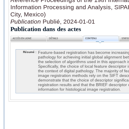
Information Processing and Analysis, SIP
City, Mexico)
Publication
Publié, 2024-01-01
Publication dans des actes
ACCÈS EN LIGNE
DÉTAILS
CONTENU
STATI
Résumé :
Feature-based registration has become increasingl
pathology for achieving initial global alignment 
the selection of algorithms used in this approach is 
Specifically, the choice of local feature descriptor i
the context of digital pathology. The majority of f
image registration methods rely on the SIFT descri
demonstrate that the choice of descriptor significan
registration results and that the BRIEF descriptor
information for histological image registration.