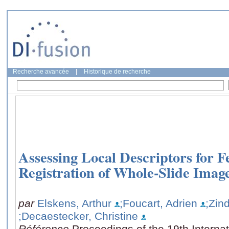
Recherche avancée
|
Historique de recherche
Assessing Local Descriptors for 
Registration of Whole-Slide Imag
par
Elskens, Arthur
;Foucart, Adrien
;Zin
;Decaestecker, Christine
Référence
Proceedings of the 19th Intern