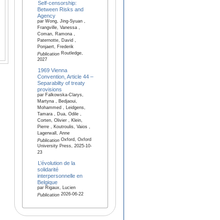
Self-censorship:
Between Risks and
Agency
par Wong, Jing-Syuan ,
Frangville, Vanessa ,
Coman, Ramona ,
Paternotte, David ,
Ponjaert, Frederik
Routledge,
Publication
2027
1969 Vienna
Convention, Article 44 –
Separabilty of treaty
provisions
par Falkowska-Clarys,
Martyna , Bedjaoui,
Mohammed , Leidgens,
Tamara , Dua, Odile ,
Corten, Olivier , Klein,
Pierre , Koutroulis, Vaios ,
Lagerwall, Anne
Oxford, Oxford
Publication
University Press, 2025-10-
23
L’évolution de la
solidarité
interpersonnelle en
Belgique
par Rigaux, Lucien
2026-06-22
Publication