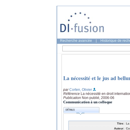
Recherche avancée
|
Historique de rec
La nécessité et le jus ad bell
par
Corten, Olivier
Référence
La nécessité en droit internati
Publication
Non publié, 2006-06
Communication à un colloque
DÉTAILS
Titre:
La
Auteur:
Co