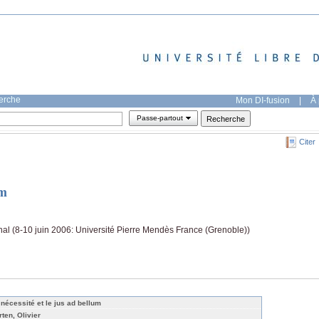
herche
Mon DI-fusion
|
À 
Passe-partout
Citer
um
onal (8-10 juin 2006: Université Pierre Mendès France (Grenoble))
 nécessité et le jus ad bellum
rten, Olivier