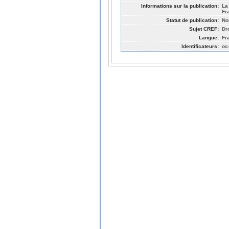
Informations sur la publication:
La
Fr
Statut de publication:
No
Sujet CREF:
Dro
Langue:
Fr
Identificateurs:
oc