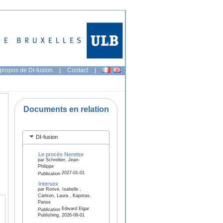
propos de DI-fusion
|
Contact
|
Documents en relation
DI-fusion
Le procès Neretse
par Schreiber, Jean-
Philippe
2027-01-01
Publication
Intersex
par Rorive, Isabelle ,
Carlson, Laura , Kapotas,
Panos
Edward Elgar
Publication
Publishing, 2026-08-01