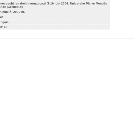
 nécessité en droit international (8-10 juin 2006: Université Pierre Mendès
ance (Grenoble))
n publié, 2006-06
it
ançais
-0143