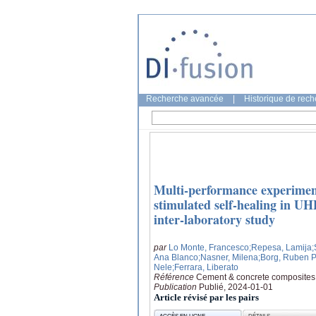
Recherche avancée
|
Historique de rec
Multi-performance experiment
stimulated self-healing in UH
inter-laboratory study
par
Lo Monte, Francesco
;Repesa, Lamija
;
Ana Blanco
;Nasner, Milena
;Borg, Ruben 
Nele
;Ferrara, Liberato
Référence
Cement & concrete composites
Publication
Publié, 2024-01-01
Article révisé par les pairs