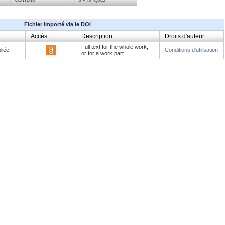
CONTENU
STATISTIQUES
Fichier importé via le DOI
Accès
Description
Droits d'auteur
Full text for the whole work,
liée
Conditions d'utilisation
or for a work part