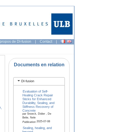
propos de DI-fusion
|
Contact
|
Documents en relation
DI-fusion
Evaluation of Self-
Healing Crack Repair
Sticks for Enhanced
Durability, Sealing, and
Stiffness Recovery of
e,
Concrete
par Snoeck, Didier , De
Belie, Nele
2025-07-08
Publication
Sealing, healing, and
beyond,