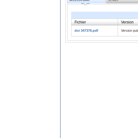
ACCÈS EN LIGNE
DÉTAILS
Fichier
Version
doi 347376.pdf
Version pub