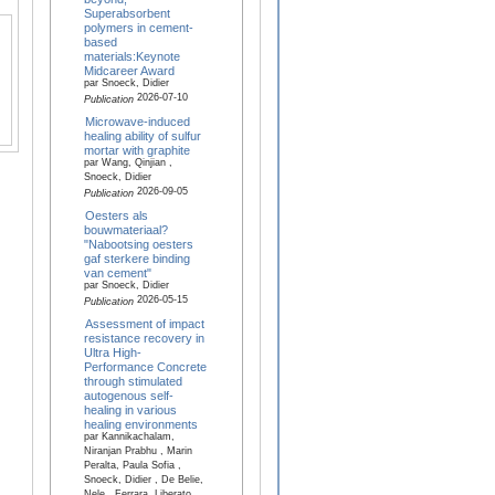
Superabsorbent
polymers in cement-
based
materials:Keynote
Midcareer Award
par Snoeck, Didier
2026-07-10
Publication
Microwave-induced
healing ability of sulfur
mortar with graphite
par Wang, Qinjian ,
Snoeck, Didier
2026-09-05
Publication
Oesters als
bouwmateriaal?
"Nabootsing oesters
gaf sterkere binding
van cement"
par Snoeck, Didier
2026-05-15
Publication
Assessment of impact
resistance recovery in
Ultra High-
Performance Concrete
through stimulated
autogenous self-
healing in various
healing environments
par Kannikachalam,
Niranjan Prabhu , Marin
Peralta, Paula Sofia ,
Snoeck, Didier , De Belie,