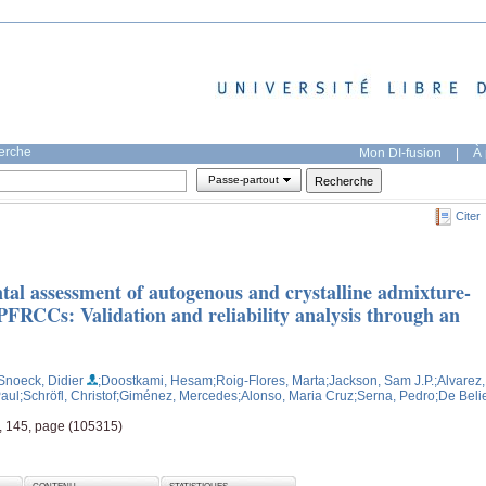
herche
Mon DI-fusion
|
À 
Passe-partout
Citer
al assessment of autogenous and crystalline admixture-
PFRCCs: Validation and reliability analysis through an
Snoeck, Didier
;Doostkami, Hesam
;Roig-Flores, Marta
;Jackson, Sam J.P.
;Alvarez,
Paul
;Schröfl, Christof
;Giménez, Mercedes
;Alonso, Maria Cruz
;Serna, Pedro
;De Beli
, 145, page (105315)