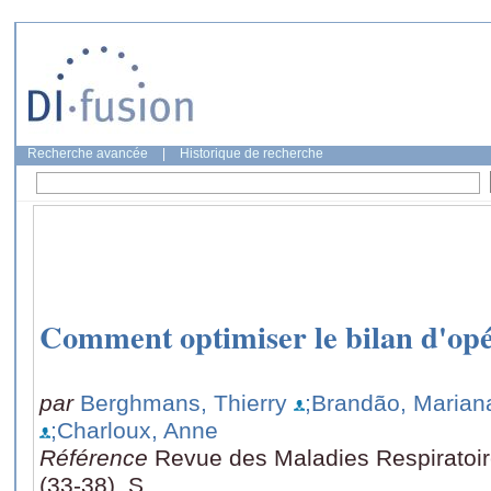
Recherche avancée
|
Historique de recherche
Comment optimiser le bilan d'opé
par
Berghmans, Thierry
;Brandão, Marian
;Charloux, Anne
Référence
Revue des Maladies Respiratoire
(33-38), S