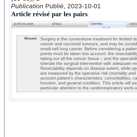
Publication
Publié, 2023-10-01
Article révisé par les pairs
ACCÈS EN LIGNE
DÉTAILS
CONTENU
STATI
Résumé :
Surgery is the cornerstone treatment for limited s
cancer and carcinoid tumours, and may be consid
small-cell lung cancer. Before considering a patien
points must be taken into account: the resectability
taking out all the cancer tissue – and the operability
tolerate the surgical intervention with adequate rec
Resectability depends on disease extent, while op
are measured by the operative risk (mortality and m
account patient's characteristics: comorbidities, c
function, and general condition. This article will as
particular attention to the cardiorespiratory work-